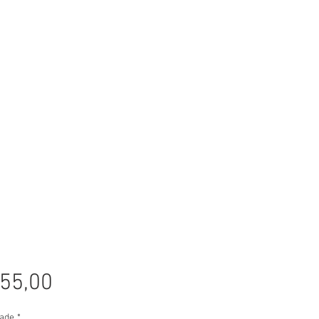
Preço
55,00
ade
*