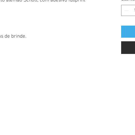
cato alemão Schott, com adesivo fullprint
s de brinde.
Lave sempre todos os seus produtos depois de 
Horário de Funcionament
Seg - Sex: 10h ás 18h
CONTATO
CONTATO.ZAVNAI@GMAIL.COM