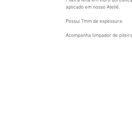
Piteira feita em vidro borosili
aplicado em nosso Ateliê.
Possui 7mm de espessura.
Acompanha limpador de piteira